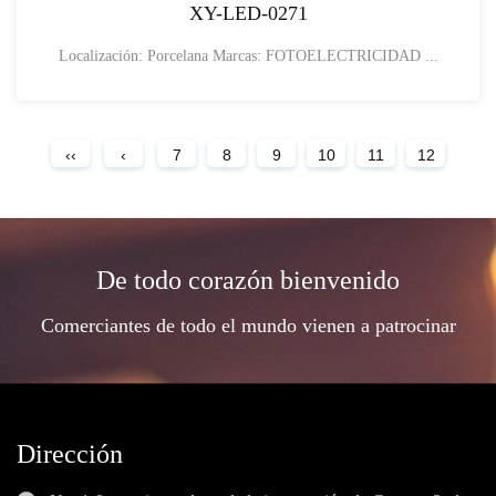
XY-LED-0271
Localización: Porcelana Marcas: FOTOELECTRICIDAD ...
‹‹
‹
7
8
9
10
11
12
De todo corazón bienvenido
Comerciantes de todo el mundo vienen a patrocinar
Dirección