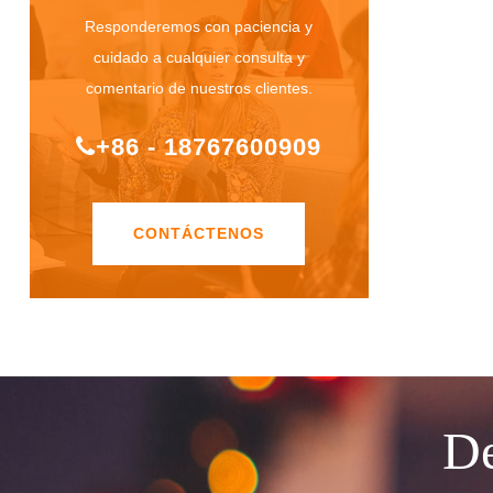
Responderemos con paciencia y
cuidado a cualquier consulta y
comentario de nuestros clientes.
+86 - 18767600909
CONTÁCTENOS
De