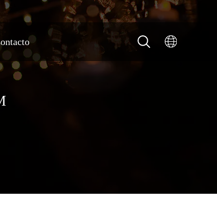
ontacto
M