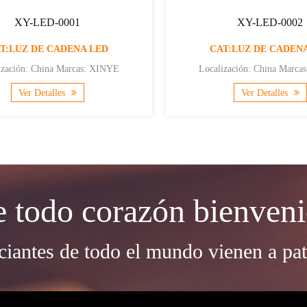
XY-LED-0003
XY-LED-00
CAT:LUZ DE CADENA LED
CAT:LUZ DE CAD
calización: China Marcas: XINYE
Localización: China Ma
ECTRICITY Tipo de negocio:
PHOTOELECTRICITY Tipo de negocio:
Ver Detalles
Ver Detalles
Fabricante, Exportador Cert...
Fabricante, Exportado
 todo corazón bienven
iantes de todo el mundo vienen a pat