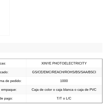
cas:
XINYE PHOTOELECTRICITY
icado:
GS/CE/EMC/REACH/ROHS/BS/SAA/BSCI
ma de pedido:
1000
e empaque:
Caja de color o caja blanca o caja de PVC
de pago:
T/T o L/C