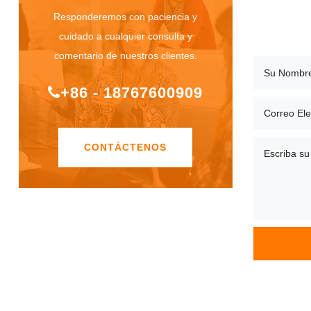
Responderemos con paciencia y
cuidado a cualquier consulta y
comentario de nuestros clientes.
+86 - 18767600909
CONTÁCTENOS